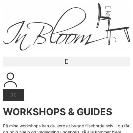
0
WORKSHOPS & GUIDES
På mine workshops kan du lære at bygge fliseborde selv – du får
grundig hjælp og vedledning undervejs, så alle kommer hjem